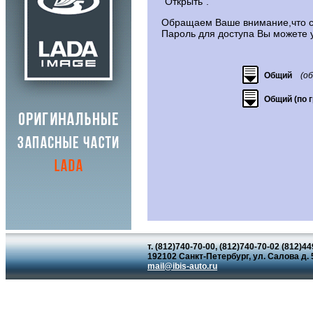
"Открыть".
Обращаем Ваше внимание,что ск
Пароль для доступа Вы можете 
Общий
(о
Общий (по г
т. (812)740-70-00, (812)740-70-02 (812)4
192102 Санкт-Петербург, ул. Салова д. 5
mail@ibis-auto.ru