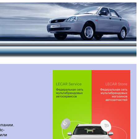
мпании.
йс-
 или